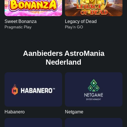
Sweet Bonanza
Legacy of Dead
Pragmatic Play
Play’n GO
Aanbieders AstroMania
Nederland
Side Bet City
Bustabit
Big Bass Bonanza
Crazy Time
JetX
Starburst
Evolution Gaming
Independent
Pragmatic Play
Evolution Gaming
Smartsoft Gaming
NetEnt
Habanero
Netgame
Dragon Tiger
Lucky Crumbling
Sweet Bonanza
Lightning Roulette
Moonshot
Legacy of Dead