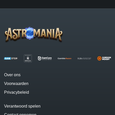
Over ons
Voorwaarden
Privacybeleid
Verantwoord spelen
Contact opnemen