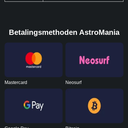
Betalingsmethoden AstroMania
Mastercard
Neosurf