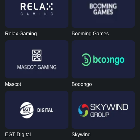
Evolution Gaming
Gamzix
Pragmatic Play
Evolution Gaming
SoftSwiss
Play’n GO
Relax Gaming
Booming Games
Lightning Dice
Crash
Book of Dead
Dream Catcher
Boom or Bust
Wolf Gold
Evolution Gaming
Roobet
Play’n GO
Evolution Gaming
BGaming
Pragmatic Play
Mascot
Booongo
Funky Time
Spaceman
The Dog House
Live Craps
Big Bass Crash
Reactoonz
Evolution Gaming
Pragmatic Play
Pragmatic Play
Evolution Gaming
Pragmatic Play
Play’n GO
EGT Digital
Skywind