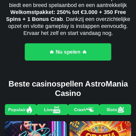
biedt een breed spelaanbod en een aantrekkelijk
Welkomstpakket: 250% tot €3.000 + 350 Free
Spins + 1 Bonus Crab
. Dankzij een overzichtelijke
opzet en vlotte gameplay is instappen eenvoudig.
Ervaar het zelf en start vandaag nog.
🔥 Nu spelen 🔥
Beste casinospellen AstroMania
Casino
Populair
Live
Crash
Slots