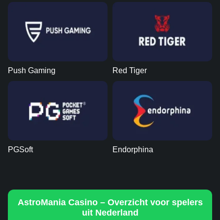
Live Blackjack
Bustabit
Dead or Alive II
Monopoly Live
Aviator
Gates of Olympus
Evolution Gaming
Independent
NetEnt
Evolution Gaming
Spribe
Pragmatic Play
Push Gaming
Red Tiger
Live Baccarat
Cash or Crash
Gonzo’s Quest
Mega Ball
Tower X
Mega Moolah
Evolution Gaming
Evolution Gaming
NetEnt
Evolution Gaming
Smart Soft
Microgaming
PGSoft
Endorphina
AstroMania Casino – Overzicht voor spelers
uit Nederland